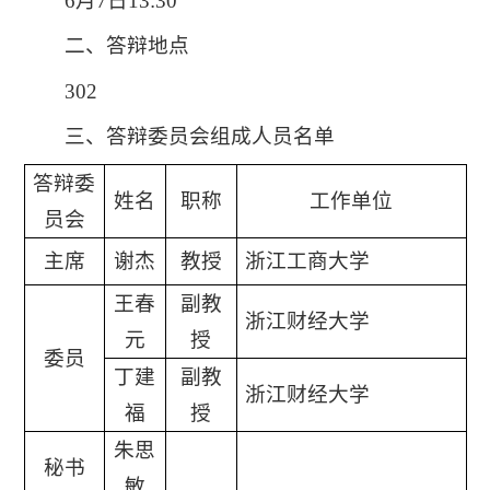
6月7日13:30
二、答辩地点
302
三、答辩委员会组成人员名单
答辩委
姓名
职称
工作单位
员会
主席
谢杰
教授
浙江工商大学
王春
副教
浙江财经大学
元
授
委员
丁建
副教
浙江财经大学
福
授
朱思
秘书
敏