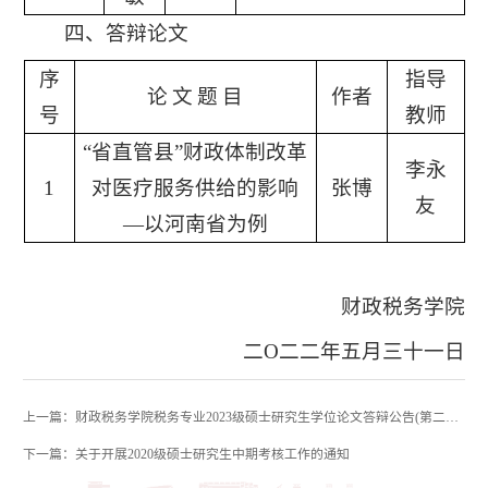
四、答辩论文
序
指导
论
文
题
目
作者
号
教师
学
“省直管县”财政体制改革
李永
校
1
对医疗服务供给的影响
张博
主
友
—以河南省为例
页
财政税务学院
二O二二年五月三十一日
上一篇：财政税务学院税务专业2023级硕士研究生学位论文答辩公告(第二批）
下一篇：关于开展2020级硕士研究生中期考核工作的通知