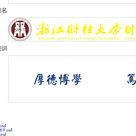
院名
院训
png
】
字.png
】
png
】