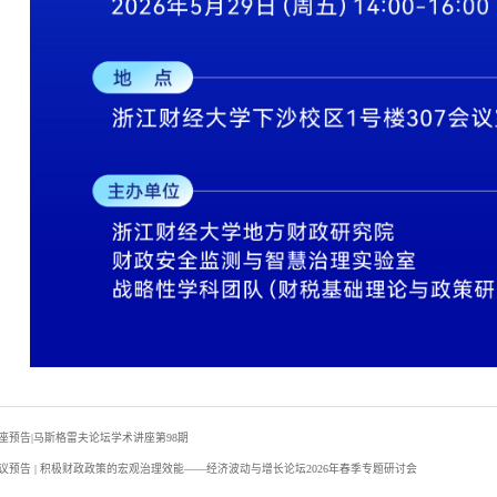
座预告|马斯格雷夫论坛学术讲座第98期
议预告 | 积极财政政策的宏观治理效能——经济波动与增长论坛2026年春季专题研讨会