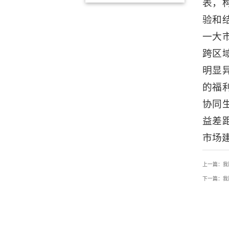
表，
验和
一大
跨区
明显
的福
协同
益差
市场
上一篇：我
下一篇：我