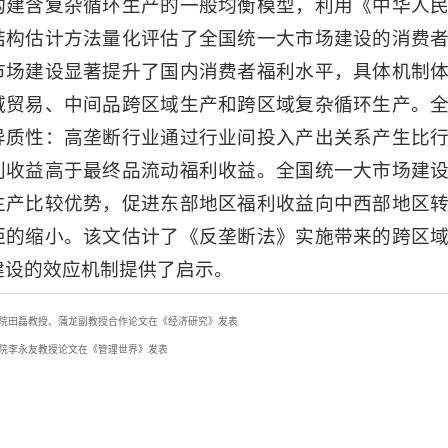
构建含复杂循环生产的一般均衡模型，利用《中华人
结构估计方法量化评估了全国统一大市场建设的消费
市场建设显著提升了国内消费者福利水平，具体机制
域贸易、中间品跨区域生产和跨区域复杂循环生产。
异质性：高垄断行业通过行业间投入产出关系产生比
利收益高于最终品流动福利收益。全国统一大市场建
生产比较优势，促进东部地区福利收益向中西部地区
距的缩小。该文估计了《反垄断法》实施带来的跨区
建设的效应机制提供了启示。
院田磊教授、蒲龙副教授合作论文在《经济研究》发表
院李永友教授论文在《管理世界》发表