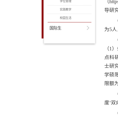
（htt
学位管理
导研
实践教学
校园生活
国际生
为5
（1
点科
士研
学硕
限额
度‘双