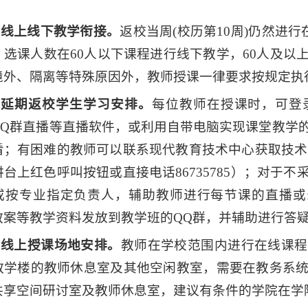
：
1.线上线下教学衔接。
返校当周(校历第10周)仍然进行
，选课人数在60人以下课程进行线下教学，60人及以
境外、隔离等特殊原因外，教师授课一律要求按规定执
2.延期返校学生学习安排。
每位教师在授课时，可登
QQ群直播等直播软件，或利用自带电脑实现课堂教学
看；有困难的教师可以联系现代教育技术中心获取技术支持
讲台上红色呼叫按钮或直接电话86735785）；对于
或按专业指定负责人，辅助教师进行每节课的直播或
教案等教学资料发放到教学班的QQ群，并辅助进行答
3.线上授课场地安排。
教师在学校范围内进行在线课程
教学楼的教师休息室及其他空闲教室，需要在教务系
共享空间研讨室及教师休息室，建议有条件的学院在学