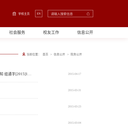
EN
学校主页
社会服务
校友工作
信息公开
>
>
当前位置：
首页
信息公开
院务公开
关于机关事业单位县处级女干部和具有高级职称女性专业技术人员退休年龄问题的通知 组通字[2015]14号
2015-04-17
2015-03-31
2015-03-23
2015-03-04