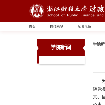
首页
院情总览
师资队伍
学院新
学院新闻
院党
文、
心声