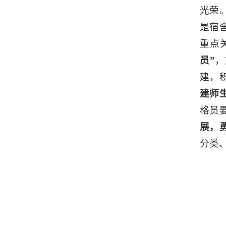
光荣
是宿
重点
员”
，
建，
建师
格员
展，勇
分类