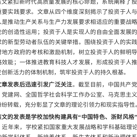
该文紧扣新时代高质量发展的核心命题，系统阐释了
重要实践要求。文章从四个维度深刻揭示了投资于人
人是推动生产关系与生产力发展要求相适应的重要战
论的创造性运用；投资于人是实现人的自由全面发展
求的新型劳动者队伍的关键举措。围绕投资于人的实
对地方政府的考核和激励机制，树立投资于人的鲜明
略效能；一体推进教育科技人才发展，形成投资于人
发创新活力的体制机制，筑牢投资于人的持久根基。
文章发表后迅速引发广泛关注
。截至目前，中国共产
、党建网、全国哲学社会科学工作办公室、马克思主
纷纷转载，充分彰显了文章的理论引领力和现实指导性
该文的发表是学校加快构建
具有“
中国特色
、
浙财风格
。近年来，学校紧扣国家重大发展战略和学科基础理论