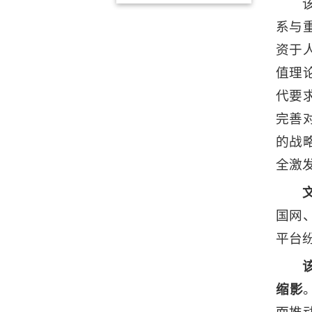
系与
资于
值理
代要
完善
的战
全激
国网
平台
缩影