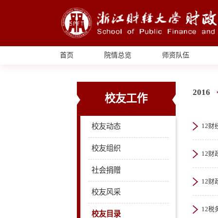
首页
院情总览
师资队伍
2016
校友工作
校友动态
12财
校友组织
12财
社会捐赠
12财
校友风采
12税
校友目录