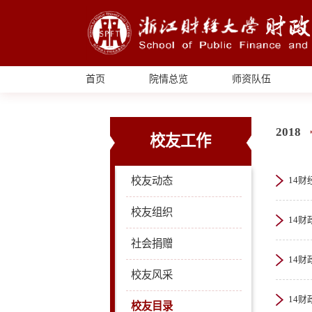
首页
院情总览
师资队伍
2018
校友工作
校友动态
14财
校友组织
14财
社会捐赠
14财
校友风采
14财
校友目录