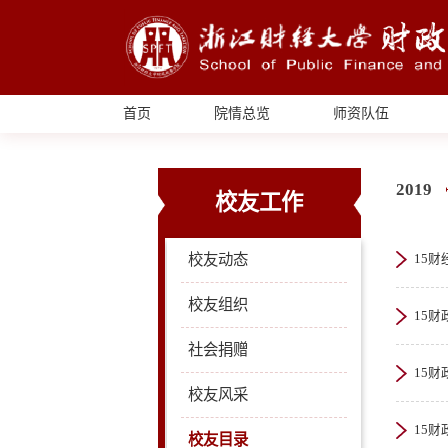
首页
院情总览
师资队伍
2019
校友工作
校友动态
15财
校友组织
15财
社会捐赠
15财
校友风采
15财
校友目录