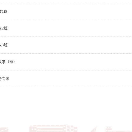
收1班
收2班
收3班
财政学（硕）
务专硕