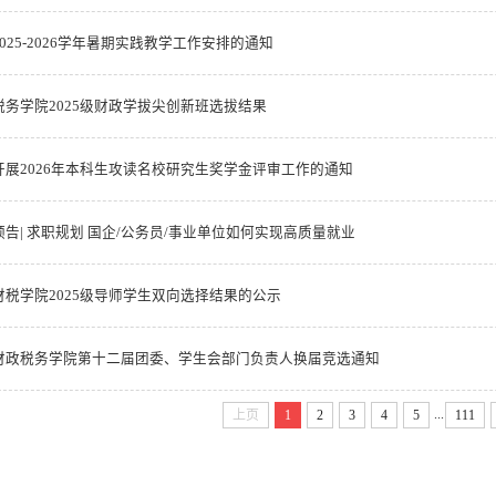
025-2026学年暑期实践教学工作安排的通知
税务学院2025级财政学拔尖创新班选拔结果
开展2026年本科生攻读名校研究生奖学金评审工作的通知
预告| 求职规划 国企/公务员/事业单位如何实现高质量就业
财税学院2025级导师学生双向选择结果的公示
财政税务学院第十二届团委、学生会部门负责人换届竞选通知
...
上页
1
2
3
4
5
111